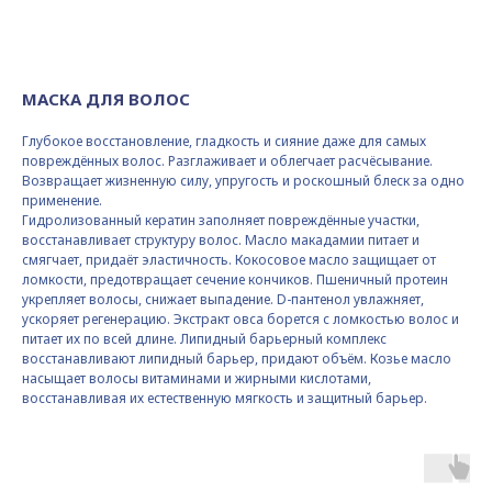
МАСКА ДЛЯ ВОЛОС
Глубокое восстановление, гладкость и сияние даже для самых
повреждённых волос. Разглаживает и облегчает расчёсывание.
Возвращает жизненную силу, упругость и роскошный блеск за одно
применение.
Гидролизованный кератин заполняет повреждённые участки,
восстанавливает структуру волос. Масло макадамии питает и
смягчает, придаёт эластичность. Кокосовое масло защищает от
ломкости, предотвращает сечение кончиков. Пшеничный протеин
укрепляет волосы, снижает выпадение. D-пантенол увлажняет,
ускоряет регенерацию. Экстракт овса борется с ломкостью волос и
питает их по всей длине. Липидный барьерный комплекс
восстанавливают липидный барьер, придают объём. Козье масло
насыщает волосы витаминами и жирными кислотами,
восстанавливая их естественную мягкость и защитный барьер.