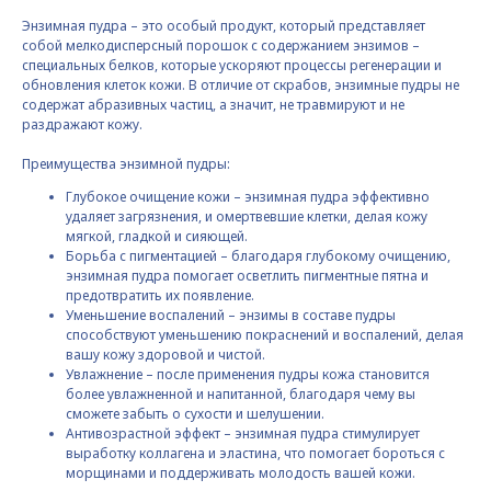
Энзимная пудра – это особый продукт, который представляет
собой мелкодисперсный порошок с содержанием энзимов –
специальных белков, которые ускоряют процессы регенерации и
обновления клеток кожи. В отличие от скрабов, энзимные пудры не
содержат абразивных частиц, а значит, не травмируют и не
раздражают кожу.
Преимущества энзимной пудры:
Глубокое очищение кожи – энзимная пудра эффективно
удаляет загрязнения, и омертвевшие клетки, делая кожу
мягкой, гладкой и сияющей.
Борьба с пигментацией – благодаря глубокому очищению,
энзимная пудра помогает осветлить пигментные пятна и
предотвратить их появление.
Уменьшение воспалений – энзимы в составе пудры
способствуют уменьшению покраснений и воспалений, делая
вашу кожу здоровой и чистой.
Увлажнение – после применения пудры кожа становится
более увлажненной и напитанной, благодаря чему вы
сможете забыть о сухости и шелушении.
Антивозрастной эффект – энзимная пудра стимулирует
выработку коллагена и эластина, что помогает бороться с
морщинами и поддерживать молодость вашей кожи.