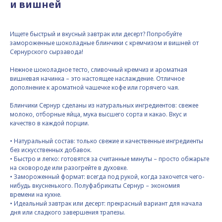
и вишней
Ищете быстрый и вкусный завтрак или десерт? Попробуйте
замороженные шоколадные блинчики с кремчизом и вишней от
Сернурского сырзавода!
Нежное шоколадное тесто, сливочный кремчиз и ароматная
вишневая начинка – это настоящее наслаждение. Отличное
дополнение к ароматной чашечке кофе или горячего чая.
Блинчики Сернур сделаны из натуральных ингредиентов: свежее
молоко, отборные яйца, мука высшего сорта и какао. Вкус и
качество в каждой порции.
• Натуральный состав: только свежие и качественные ингредиенты
без искусственных добавок.
• Быстро и легко: готовятся за считанные минуты – просто обжарьте
на сковороде или разогрейте в духовке.
• Замороженный формат: всегда под рукой, когда захочется чего-
нибудь вкусненького. Полуфабрикаты Сернур – экономия
времени на кухне.
• Идеальный завтрак или десерт: прекрасный вариант для начала
дня или сладкого завершения трапезы.