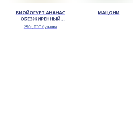
БИОЙОГУРТ АНАНАС
МАЦОНИ
ОБЕЗЖИРЕННЫЙ
ОБОГАЩЕННЫЙ БЕЛКОМ
250г, ПЭТ бутылка
0,1%