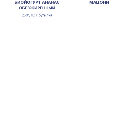
БИОЙОГУРТ АНАНАС
МАЦОНИ
ОБЕЗЖИРЕННЫЙ
ОБОГАЩЕННЫЙ БЕЛКОМ
250г, ПЭТ бутылка
0,1%