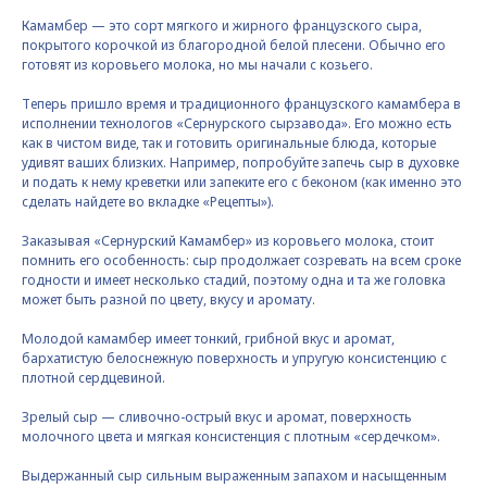
Камамбер — это сорт мягкого и жирного французского сыра,
покрытого корочкой из благородной белой плесени. Обычно его
готовят из коровьего молока, но мы начали с козьего.
Теперь пришло время и традиционного французского камамбера в
исполнении технологов «Сернурского сырзавода». Его можно есть
как в чистом виде, так и готовить оригинальные блюда, которые
удивят ваших близких. Например, попробуйте запечь сыр в духовке
и подать к нему креветки или запеките его с беконом (как именно это
сделать найдете во вкладке «Рецепты»).
Заказывая «Сернурский Камамбер» из коровьего молока, стоит
помнить его особенность: сыр продолжает созревать на всем сроке
годности и имеет несколько стадий, поэтому одна и та же головка
может быть разной по цвету, вкусу и аромату.
Молодой камамбер имеет тонкий, грибной вкус и аромат,
бархатистую белоснежную поверхность и упругую консистенцию с
плотной сердцевиной.
Зрелый сыр — сливочно-острый вкус и аромат, поверхность
молочного цвета и мягкая консистенция с плотным «сердечком».
Выдержанный сыр сильным выраженным запахом и насыщенным