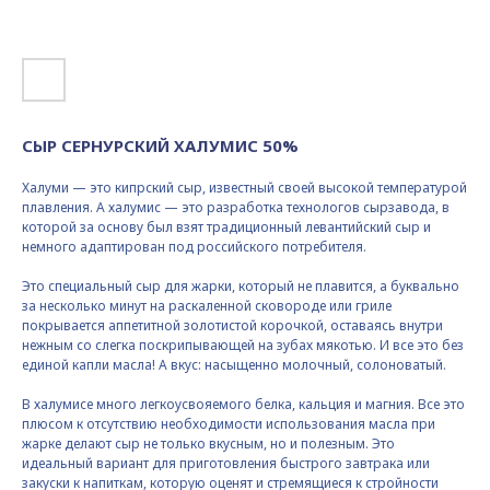
СЫР СЕРНУРСКИЙ ХАЛУМИС 50%
Халуми — это кипрский сыр, известный своей высокой температурой
плавления. А халумис — это разработка технологов сырзавода, в
которой за основу был взят традиционный левантийский сыр и
немного адаптирован под российского потребителя.
Это специальный сыр для жарки, который не плавится, а буквально
за несколько минут на раскаленной сковороде или гриле
покрывается аппетитной золотистой корочкой, оставаясь внутри
нежным со слегка поскрипывающей на зубах мякотью. И все это без
единой капли масла! А вкус: насыщенно молочный, солоноватый.
В халумисе много легкоусвояемого белка, кальция и магния. Все это
плюсом к отсутствию необходимости использования масла при
жарке делают сыр не только вкусным, но и полезным. Это
идеальный вариант для приготовления быстрого завтрака или
закуски к напиткам, которую оценят и стремящиеся к стройности